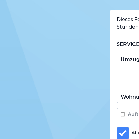
Dieses F
Stunden 
SERVIC
Ab