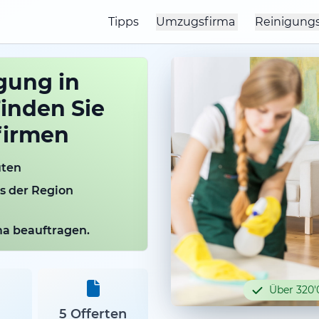
Tipps
Umzugsfirma
Reinigung
gung in
inden Sie
firmen
uten
us der Region
rma beauftragen.
Über 320'
5 Offerten