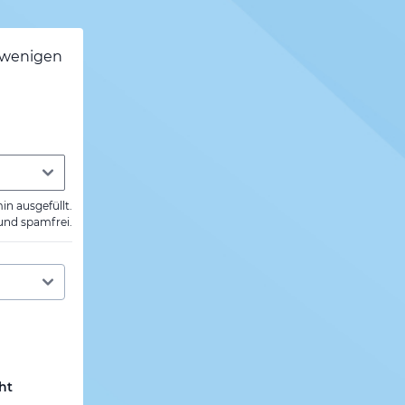
h wenigen
min ausgefüllt.
 und spamfrei.
ht