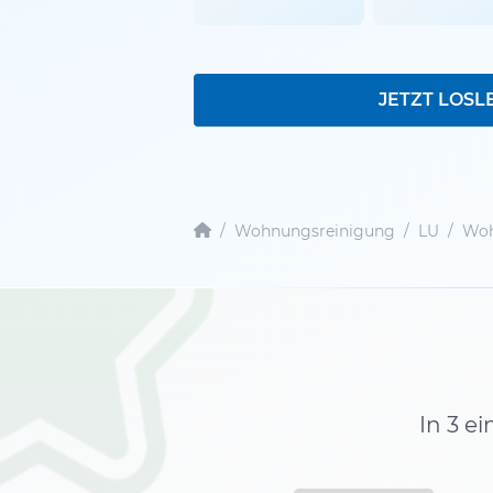
JETZT LOSL
/
Wohnungsreinigung
/
LU
/
Woh
In 3 e