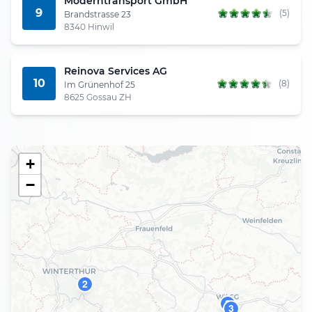
Moderntransport GmbH
9
(5)
Brandstrasse 23
8340 Hinwil
Reinova Services AG
10
(8)
Im Grünenhof 25
8625 Gossau ZH
+
−
2
8
3