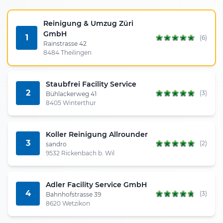
Reinigung & Umzug Züri
GmbH
1
(6)
Rainstrasse 42
8484 Theilingen
Staubfrei Facility Service
2
(3)
Bühlackerweg 41
8405 Winterthur
Koller Reinigung Allrounder
3
(2)
sandro
9532 Rickenbach b. Wil
Adler Facility Service GmbH
4
(3)
Bahnhofstrasse 39
8620 Wetzikon