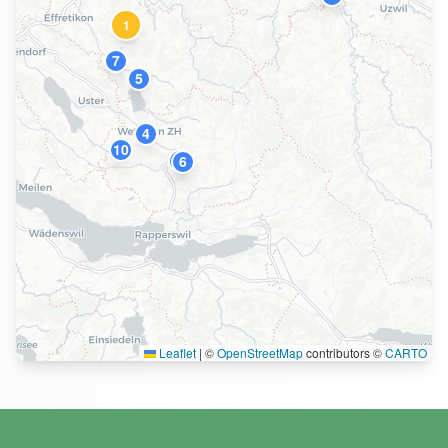
1
7
5
4
10
9
6
Leaflet
|
©
OpenStreetMap
contributors ©
CARTO