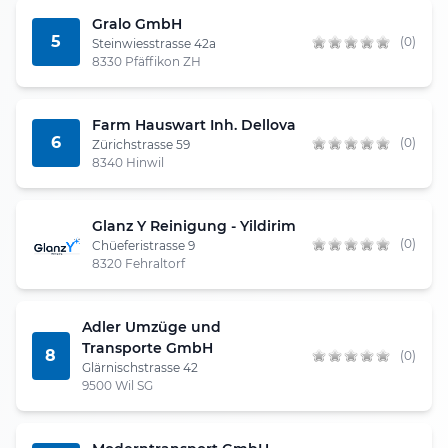
Gralo GmbH
5
(0)
Steinwiesstrasse 42a
8330 Pfäffikon ZH
Farm Hauswart Inh. Dellova
6
(0)
Zürichstrasse 59
8340 Hinwil
Glanz Y Reinigung - Yildirim
(0)
Chüeferistrasse 9
8320 Fehraltorf
Adler Umzüge und
Transporte GmbH
8
(0)
Glärnischstrasse 42
9500 Wil SG