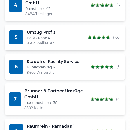
GmbH
4
(6)
Rainstrasse 42
8484 Theilingen
Umzug Profis
5
(163)
Parkstrasse 4
8304 Wallisellen
Staubfrei Facility Service
6
(3)
Bühlackerweg 41
8405 Winterthur
Brunner & Partner Umzüge
GmbH
7
(4)
Industriestrasse 30
8302 Kloten
Raumrein - Ramadani