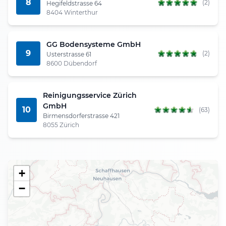
8
(2)
Hegifeldstrasse 64
8404 Winterthur
GG Bodensysteme GmbH
9
(2)
Usterstrasse 61
8600 Dübendorf
Reinigungsservice Zürich
GmbH
10
(63)
Birmensdorferstrasse 421
8055 Zürich
+
−