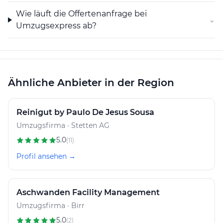
speziellen Bedingungen informieren.
Wie läuft die Offertenanfrage bei
⌄
Umzugsexpress ab?
Insgesamt deckt Umzugsexpress die Anliegen rund um
Umzüge und Wohnungsreinigungen im Raum
Spreitenbach ab. Die Ausgestaltung des Angebots
erfolgt individuell und kann auf Wunsch telefonisch
oder per E-Mail angefragt werden.
Ähnliche Anbieter in der Region
Reinigut by Paulo De Jesus Sousa
Umzugsfirma · Stetten AG
5.0
(11)
Profil ansehen →
Aschwanden Facility Management
Umzugsfirma · Birr
5.0
(2)