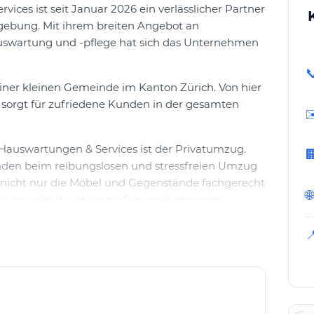
ices ist seit Januar 2026 ein verlässlicher Partner
gebung. Mit ihrem breiten Angebot an
auswartung und -pflege hat sich das Unternehmen

 einer kleinen Gemeinde im Kanton Zürich. Von hier
nd sorgt für zufriedene Kunden in der gesamten
✉
Hauswartungen & Services ist der Privatumzug.

nden beim reibungslosen und stressfreien Umzug
 nicht nur die Möbel und Gegenstände fachgerecht
🌐
nung oder das Haus professionell gereinigt.
re Spezialität des Unternehmens. Hierbei werden

taub, Schmutz und Spuren des Umzugs befreit,
nd einladendes neues Zuhause einziehen können.
rt zum Leistungsangebot von Koch
werden regelmäßig Büros, Praxen, Treppenhäuser