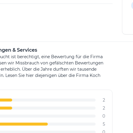
artungen & Services durch ein breites
 Zuverlässigkeit aus. Das Unternehmen ist stets
sse und Wünsche der Kunden zu erfüllen und ihnen
e oder Arbeitsumfeld zu ermöglichen.
gen & Services
ucht ist berechtigt, eine Bewertung für die Firma
ssen wir Missbrauch von gefälschten Bewertungen
 erheblich. Über die Jahre durften wir tausende
Lesen Sie hier diejenigen über die Firma Koch
2
2
0
5
0