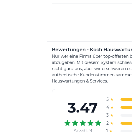
Insgesamt zeichnet sich Koch Hausw
Leistungsangebot, hohe Qualität und
bemüht, die individuellen Bedürfni
ein sauberes und gepflegtes Zuhaus
Bewertungen - Koch Hauswartun
Nur wer eine Firma über top-offerten b
abzugeben. Mit diesem System schlie
nicht ganz aus, aber wir erschweren es
authentische Kundenstimmen sammeln. 
Hauswartungen & Services.
5
★
3.47
4
★
3
★
2
★
Anzahl: 9
1
★