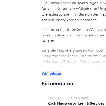
Die Firma Koch Hauswartungen & Serv
für viele Kunden in Weiach und Um
Dienstleistungen im Bereich der H
schnell einen Namen gemacht.
Die Firma hat ihren Sitz in Weiach,
aus koordiniert sie ihre Einsätze u
Region.
Eine der Hauptleistungen von Koch 
Das erfahrene Team unterstützt Ku
in ihr neues Zuhause. Dabei werden
transportiert, sondern auch die Woh
Weiterlesen
Die Umzugsreinigung ist eine weite
die Räumlichkeiten gründlich von S
Firmendaten
damit die Kunden in ein sauberes u
Auch die Unterhaltsreinigung gehö
OFFIZIELLER FIRMENNAME
Hauswartungen & Services. Hierbei 
Koch Hauswartungen & Services