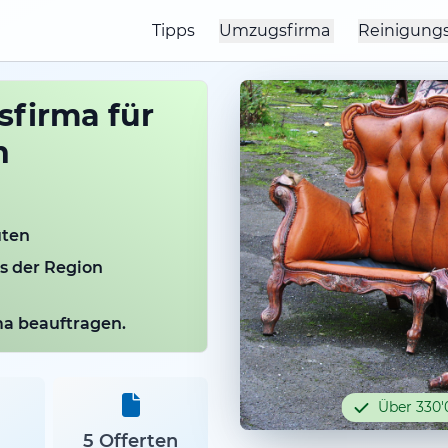
Tipps
Umzugsfirma
Reinigung
firma für
n
uten
us der Region
rma beauftragen.
Über 330'
5 Offerten