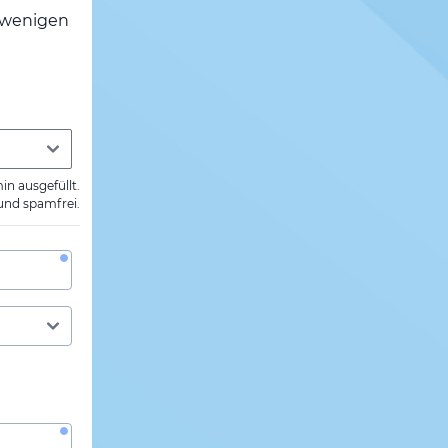
h wenigen
min ausgefüllt.
 und spamfrei.