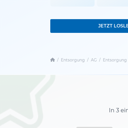
JETZT LOSL
/
Entsorgung
/
AG
/
Entsorgung 
In 3 e