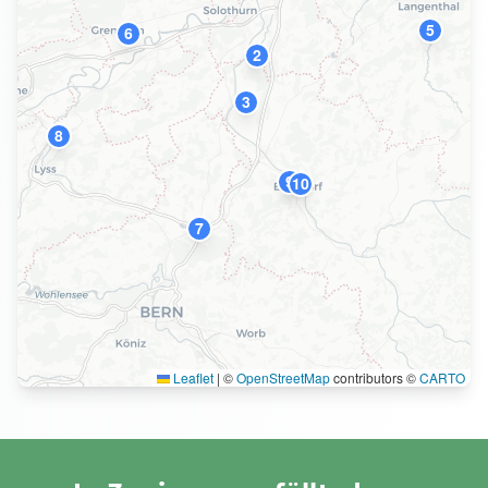
5
6
2
3
8
9
10
7
Leaflet
|
©
OpenStreetMap
contributors ©
CARTO