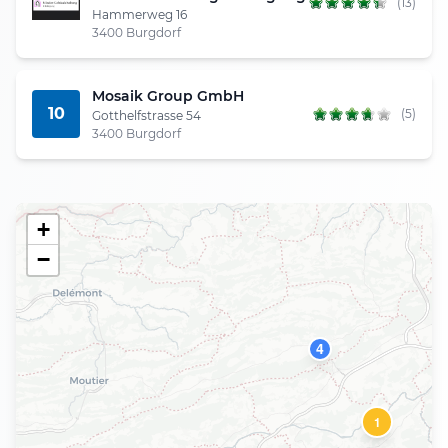
(13)
Hammerweg 16
3400 Burgdorf
Mosaik Group GmbH
10
(5)
Gotthelfstrasse 54
3400 Burgdorf
+
−
4
1