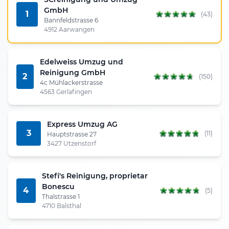
GmbH
1
(43)
Bannfeldstrasse 6
4912 Aarwangen
Edelweiss Umzug und
Reinigung GmbH
2
(150)
4c Mühlackerstrasse
4563 Gerlafingen
Express Umzug AG
3
(11)
Hauptstrasse 27
3427 Utzenstorf
Stefi's Reinigung, proprietar
Bonescu
4
(5)
Thalstrasse 1
4710 Balsthal