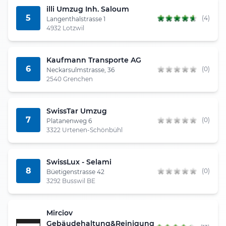
illi Umzug Inh. Saloum
5
(4)
Langenthalstrasse 1
4932 Lotzwil
Kaufmann Transporte AG
6
(0)
Neckarsulmstrasse, 36
2540 Grenchen
SwissTar Umzug
7
(0)
Platanenweg 6
3322 Urtenen-Schönbühl
SwissLux - Selami
8
(0)
Büetigenstrasse 42
3292 Busswil BE
Mirciov
Gebäudehaltung&Reinigung