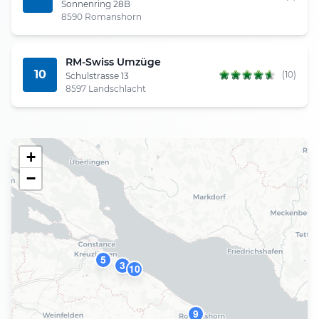
Sonnenring 28B
8590 Romanshorn
RM-Swiss Umzüge
10
(10)
Schulstrasse 13
8597 Landschlacht
+
−
5
3
10
9