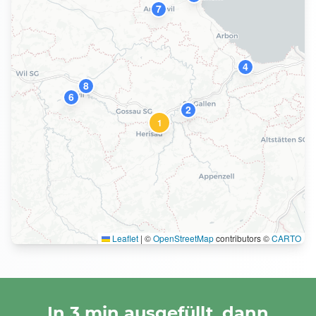
7
4
8
6
2
1
Leaflet
|
©
OpenStreetMap
contributors ©
CARTO
In 3 min ausgefüllt, dann