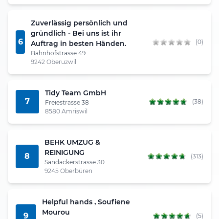
Zuverlässig persönlich und
gründlich - Bei uns ist ihr
6
(0)
Auftrag in besten Händen.
Bahnhofstrasse 49
9242 Oberuzwil
Tidy Team GmbH
7
(38)
Freiestrasse 38
8580 Amriswil
BEHK UMZUG &
REINIGUNG
8
(313)
Sandackerstrasse 30
9245 Oberbüren
Helpful hands , Soufiene
Mourou
9
(5)