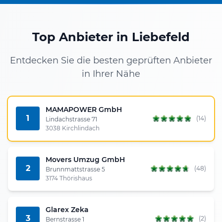
Top Anbieter in Liebefeld
Entdecken Sie die besten geprüften Anbieter
in Ihrer Nähe
MAMAPOWER GmbH
1
(14)
Lindachstrasse 71
3038 Kirchlindach
Movers Umzug GmbH
2
(48)
Brunnmattstrasse 5
3174 Thörishaus
Glarex Zeka
3
(2)
Bernstrasse 1