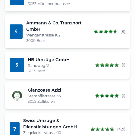
3053 Münchenbuchsee
Ammann & Co. Transport
GmbH
4
(8)
Wangenstrasse 102
3000 Bern
HB Umzüge GmbH
5
(1)
Randweg 15
3013 Bern
Glanzoase Azizi
(1)
Stämpflistrasse 56
3052 Zollikofen
Swiss Umzüge &
Dienstleistungen GmbH
7
(421)
Ziegelackerstrasse 10