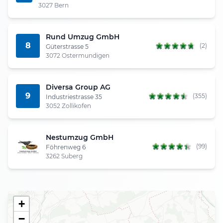
3027 Bern
Rund Umzug GmbH
8
(2)
Güterstrasse 5
3072 Ostermundigen
Diversa Group AG
9
(355)
Industriestrasse 35
3052 Zollikofen
Nestumzug GmbH
(99)
Föhrenweg 6
3262 Suberg
+
−