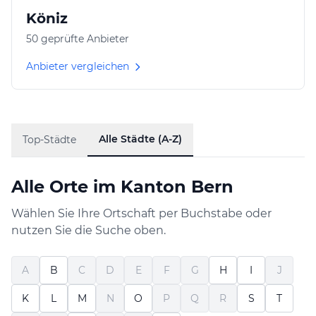
Köniz
50 geprüfte Anbieter
Anbieter vergleichen
Alle Städte (A-Z)
Top-Städte
Alle Orte im Kanton Bern
Wählen Sie Ihre Ortschaft per Buchstabe oder
nutzen Sie die Suche oben.
A
B
C
D
E
F
G
H
I
J
K
L
M
N
O
P
Q
R
S
T