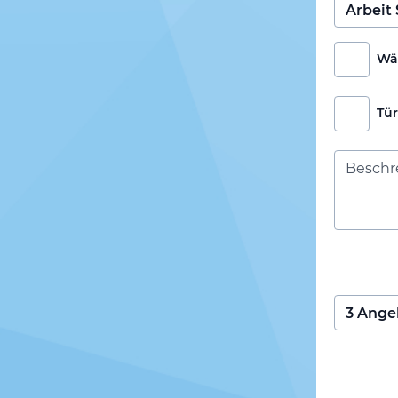
Wä
Tü