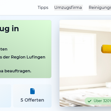
Tipps
Umzugsfirma
Reinigung
ug in
uten
us der Region Lufingen
rma beauftragen.
5 Offerten
Über 320'