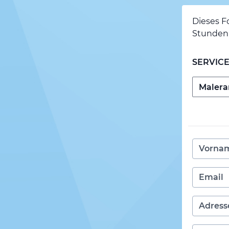
Dieses F
Stunden 
SERVIC