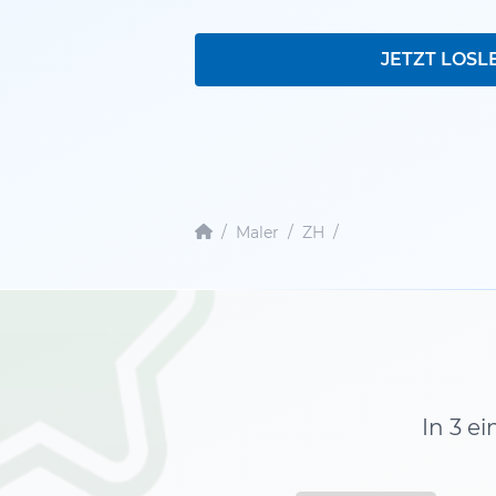
JETZT LOSL
/
Maler
/
ZH
/
In 3 e