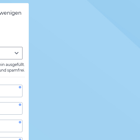
h wenigen
min ausgefüllt.
 und spamfrei.