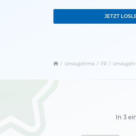
JETZT LOSL
/
Umzugsfirma
/
FR
/
Umzugsfir
In 3 e