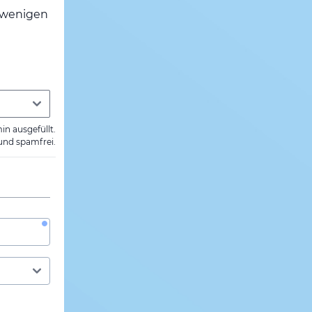
h wenigen
min ausgefüllt.
 und spamfrei.