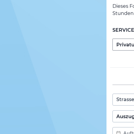
Dieses F
Stunden 
SERVIC