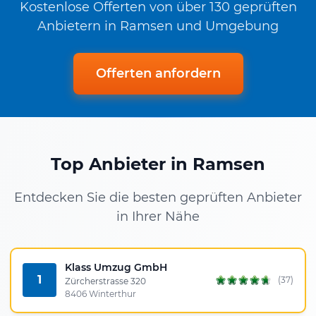
Kostenlose Offerten von über 130 geprüften
Anbietern in Ramsen und Umgebung
Offerten anfordern
Top Anbieter in Ramsen
Entdecken Sie die besten geprüften Anbieter
in Ihrer Nähe
Klass Umzug GmbH
1
(37)
Zürcherstrasse 320
8406 Winterthur