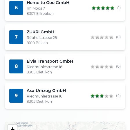
Home to Goo GmbH
6
(1)
Im Moos 7
8307 Effretikon
ZUKRI GmbH
7
(0)
Rütihofstrasse 29
8180 Bülach
Elvia Transport GmbH
8
(0)
Riedmühlestrasse 16
8305 Dietlikon
Axa Umzug GmbH
9
(4)
Riedmühlestrasse 16
8305 Dietlikon
+