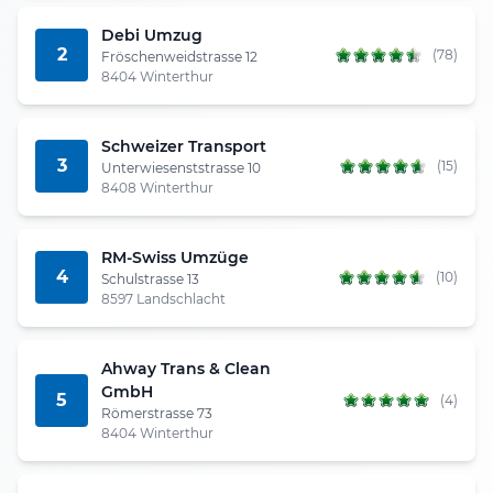
Debi Umzug
2
(78)
Fröschenweidstrasse 12
8404 Winterthur
Schweizer Transport
3
(15)
Unterwiesenststrasse 10
8408 Winterthur
RM-Swiss Umzüge
4
(10)
Schulstrasse 13
8597 Landschlacht
Ahway Trans & Clean
GmbH
5
(4)
Römerstrasse 73
8404 Winterthur