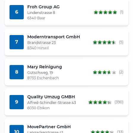
Froh Group AG
6
(1)
Lindenstrasse 8
6340 Baar
Moderntransport GmbH
7
(5)
Brandstrasse 23
8340 Hinwil
Mary Reinigung
8
(2)
Gütschweg, 19
8733 Eschenbach
Quality Umzug GMBH
9
(390)
Alfred-Schindler-Strasse 43
6030 Ebikon
MovePartner GmbH
10
(33)
Langackerstrasse 41