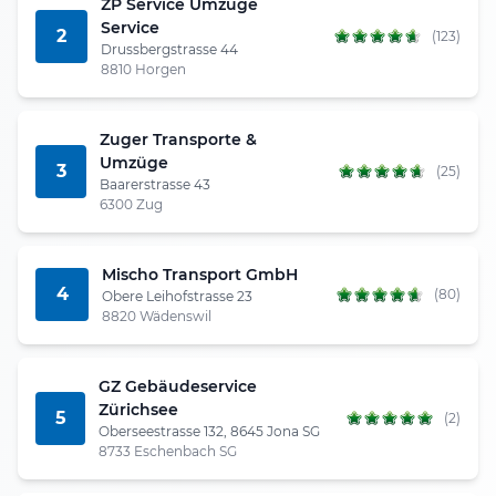
ZP Service Umzüge
Service
2
(123)
Drussbergstrasse 44
8810 Horgen
Zuger Transporte &
Umzüge
3
(25)
Baarerstrasse 43
6300 Zug
Mischo Transport GmbH
4
(80)
Obere Leihofstrasse 23
8820 Wädenswil
GZ Gebäudeservice
Zürichsee
5
(2)
Oberseestrasse 132, 8645 Jona SG
8733 Eschenbach SG