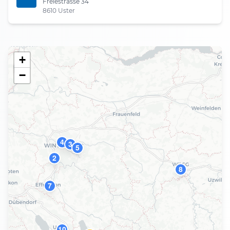
Freiestrasse 34
8610 Uster
+
−
4
3
5
2
8
7
10