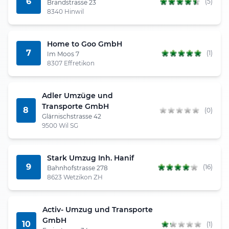
6
(5)
Brandstrasse 23
8340 Hinwil
Home to Goo GmbH
7
(1)
Im Moos 7
8307 Effretikon
Adler Umzüge und
Transporte GmbH
8
(0)
Glärnischstrasse 42
9500 Wil SG
Stark Umzug Inh. Hanif
9
(16)
Bahnhofstrasse 278
8623 Wetzikon ZH
Activ- Umzug und Transporte
GmbH
10
(1)