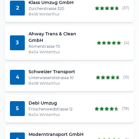
Klass Umzug GmbH
2
(37)
Zürcherstrasse 320
8406 Winterthur
Ahway Trans & Clean
GmbH
3
(4)
Römerstrasse 73
8404 Winterthur
Schweizer Transport
4
(15)
Unterwiesenststrasse 10
8408 Winterthur
Debi Umzug
5
(78)
Fröschenweidstrasse 12
8404 Winterthur
Moderntransport GmbH