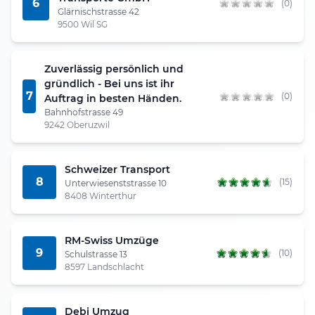
6
(0)
Glärnischstrasse 42
9500 Wil SG
Zuverlässig persönlich und
gründlich - Bei uns ist ihr
7
(0)
Auftrag in besten Händen.
Bahnhofstrasse 49
9242 Oberuzwil
Schweizer Transport
8
(15)
Unterwiesenststrasse 10
8408 Winterthur
RM-Swiss Umzüge
9
(10)
Schulstrasse 13
8597 Landschlacht
Debi Umzug