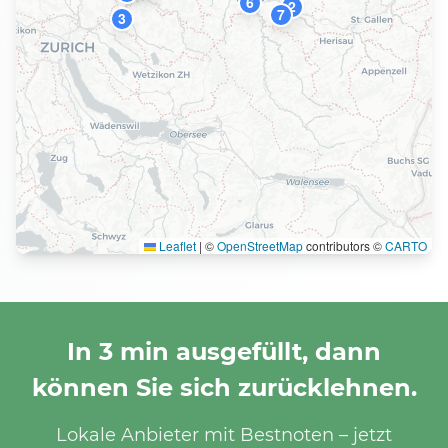
6
2
7
3
Leaflet
|
©
OpenStreetMap
contributors ©
CARTO
In 3 min ausgefüllt, dann
können Sie sich zurücklehnen.
Lokale Anbieter mit Bestnoten – jetzt