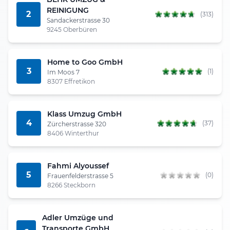
REINIGUNG
2
(313)
Sandackerstrasse 30
9245 Oberbüren
Home to Goo GmbH
3
(1)
Im Moos 7
8307 Effretikon
Klass Umzug GmbH
4
(37)
Zürcherstrasse 320
8406 Winterthur
Fahmi Alyoussef
5
(0)
Frauenfelderstrasse 5
8266 Steckborn
Adler Umzüge und
Transporte GmbH