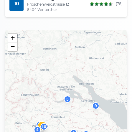
10
(78)
Fröschenweidstrasse 12
8404 Winterthur
+
−
5
9
8
1
10
4