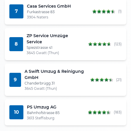
Casa Services GmbH
7
(1)
Furkastrasse 83
3904 Naters
ZP Service Umzüge
Service
8
(123)
Spiezstrasse 41
3645 Gwatt (Thun)
A Swift Umzug & Reinigung
GmbH
9
(21)
Chanderbrügg 31
3645 Gwatt (Thun)
PS Umzug AG
10
(183)
Bahnhofstrasse 85
3613 Steffisburg