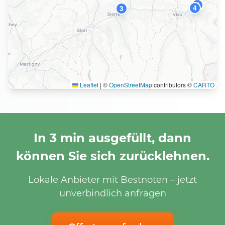
7
4
3
Leaflet
|
©
OpenStreetMap
contributors ©
CARTO
In 3 min ausgefüllt, dann
können Sie sich zurücklehnen.
Lokale Anbieter mit Bestnoten – jetzt
unverbindlich anfragen