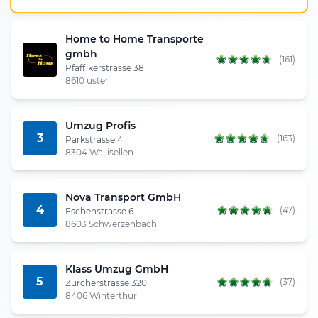
Home to Home Transporte
gmbh
(161)
Pfäffikerstrasse 38
8610 uster
Umzug Profis
3
(163)
Parkstrasse 4
8304 Wallisellen
Nova Transport GmbH
4
(47)
Eschenstrasse 6
8603 Schwerzenbach
Klass Umzug GmbH
5
(37)
Zürcherstrasse 320
8406 Winterthur