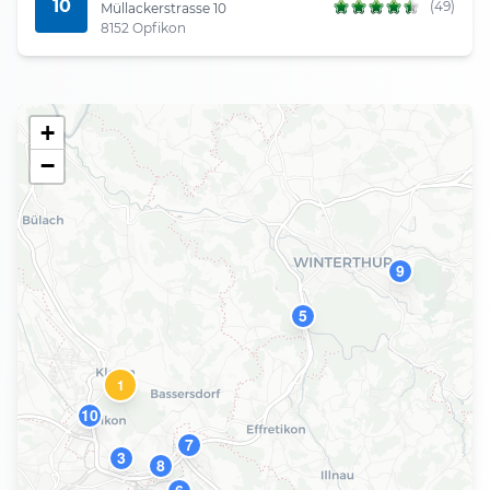
10
(49)
Müllackerstrasse 10
8152 Opfikon
+
−
9
5
1
10
7
3
8