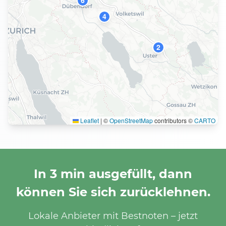
6
4
2
Leaflet
|
©
OpenStreetMap
contributors ©
CARTO
In 3 min ausgefüllt, dann
können Sie sich zurücklehnen.
Lokale Anbieter mit Bestnoten – jetzt