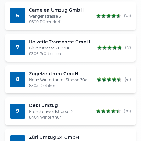
Camelen Umzug GmbH
6
(75)
Wangenstrasse 31
8600 Dübendorf
Helvetic Transporte GmbH
7
(17)
Birkenstrasse 21, 8306
8306 Brüttisellen
Zügelzentrum GmbH
8
(41)
Neue Winterthurer Strasse 30a
8305 Dietlikon
Debi Umzug
9
(78)
Fröschenweidstrasse 12
8404 Winterthur
Züri Umzug 24 GmbH