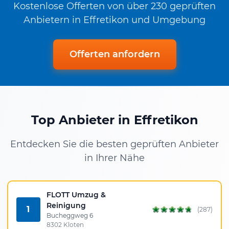
Kostenlose Offerten von über 230 geprüften
Anbietern in Effretikon und Umgebung
Offerten anfordern
Top Anbieter in Effretikon
Entdecken Sie die besten geprüften Anbieter
in Ihrer Nähe
FLOTT Umzug &
Reinigung
1
(287)
Bucheggweg 6
8302 Kloten