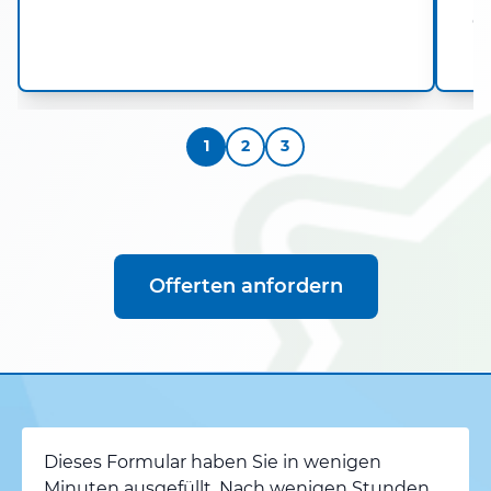
da
1
2
3
Offerten anfordern
Dieses Formular haben Sie in wenigen
Minuten ausgefüllt. Nach wenigen Stunden