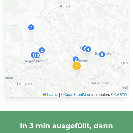
7
6
4
2
9
8
10
3
1
Leaflet
|
©
OpenStreetMap
contributors ©
CARTO
In 3 min ausgefüllt, dann