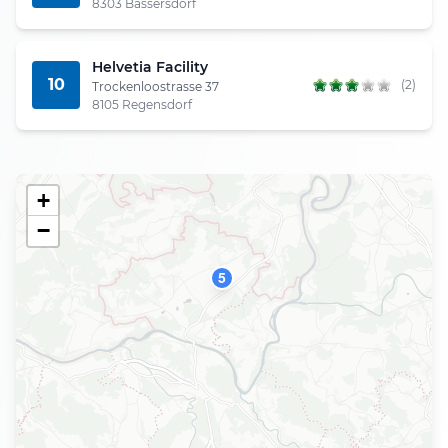
8303 Bassersdorf
Helvetia Facility
10
(2)
Trockenloostrasse 37
8105 Regensdorf
+
−
5