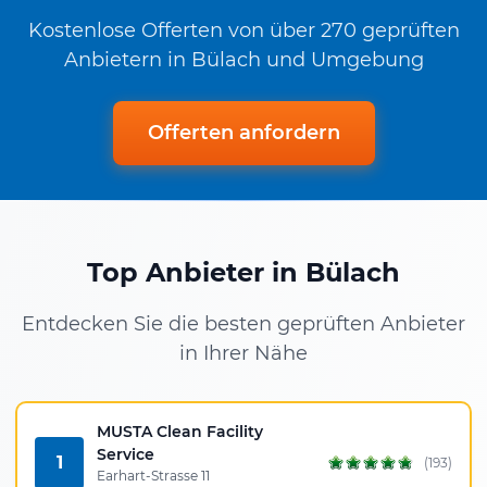
Kostenlose Offerten von über 270 geprüften
Anbietern in Bülach und Umgebung
Offerten anfordern
Top Anbieter in Bülach
Entdecken Sie die besten geprüften Anbieter
in Ihrer Nähe
MUSTA Clean Facility
Service
1
(193)
Earhart-Strasse 11