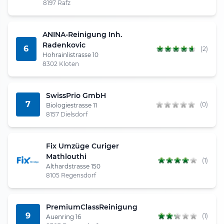
8197 Rafz
ANINA-Reinigung Inh.
Radenkovic
6
(2)
Hohrainlistrasse 10
8302 Kloten
SwissPrio GmbH
7
(0)
Biologiestrasse 11
8157 Dielsdorf
Fix Umzüge Curiger
Mathlouthi
(1)
Althardstrasse 150
8105 Regensdorf
PremiumClassReinigung
9
(1)
Auenring 16