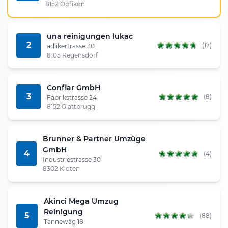
8152 Opfikon
una reinigungen lukac
2
(17)
adlikertrasse 30
8105 Regensdorf
Confiar GmbH
3
(8)
Fabrikstrasse 24
8152 Glattbrugg
Brunner & Partner Umzüge
GmbH
4
(4)
Industriestrasse 30
8302 Kloten
Akinci Mega Umzug
Reinigung
5
(88)
Tannewäg 18