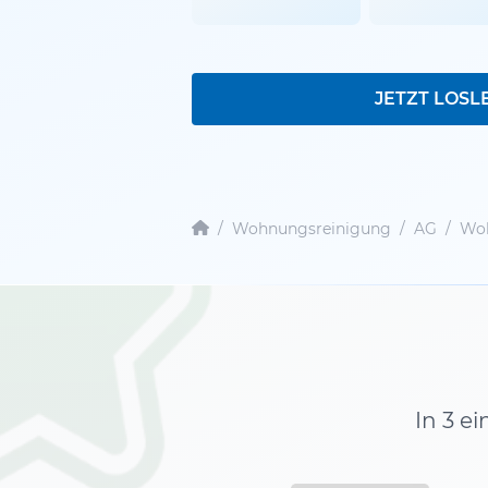
JETZT LOSL
/
Wohnungsreinigung
/
AG
/
Woh
In 3 e