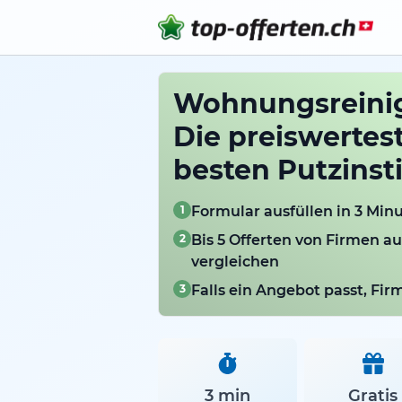
Wohnungsreini
Die preiswertes
besten Putzinst
1
Formular ausfüllen in 3 Min
2
Bis 5 Offerten von Firmen a
vergleichen
3
Falls ein Angebot passt, Fi
3 min
Gratis