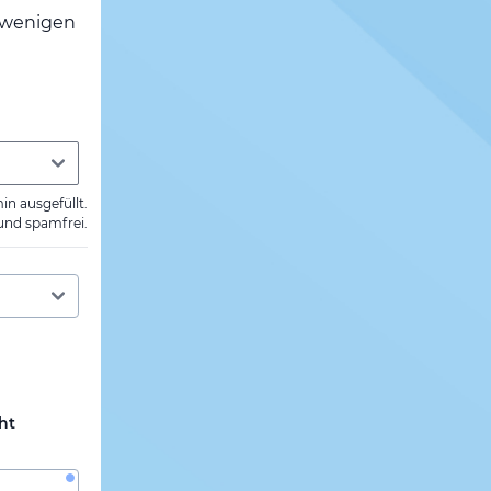
h wenigen
min ausgefüllt.
 und spamfrei.
ht