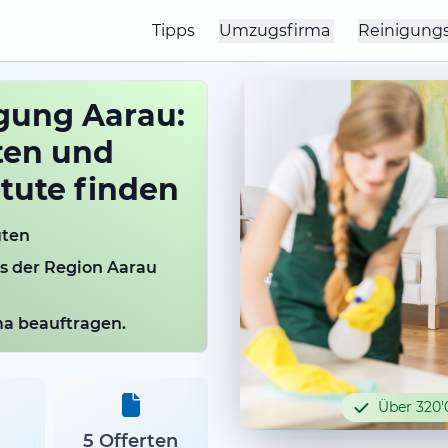
Tipps
Umzugsfirma
Reinigung
gung Aarau:
ten und
itute finden
uten
us der Region Aarau
rma beauftragen.
Über 320'
5 Offerten