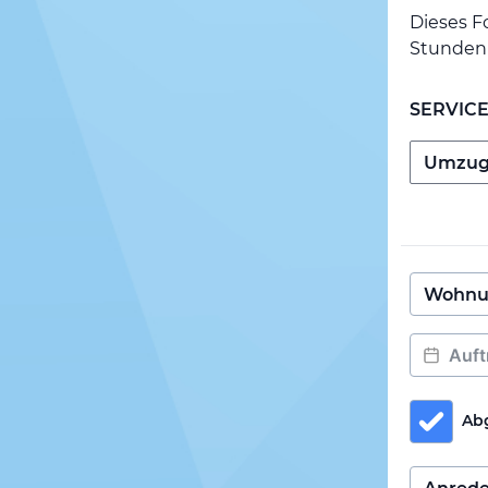
Dieses F
Stunden 
SERVIC
Ab