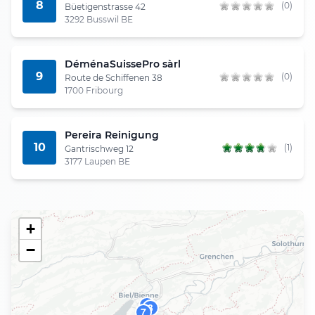
8
(0)
Büetigenstrasse 42
3292 Busswil BE
DéménaSuissePro sàrl
9
(0)
Route de Schiffenen 38
1700 Fribourg
Pereira Reinigung
10
(1)
Gantrischweg 12
3177 Laupen BE
+
−
6
3
7