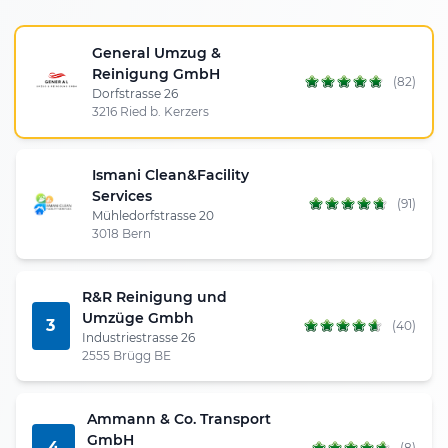
General Umzug &
Reinigung GmbH
(82)
Dorfstrasse 26
3216 Ried b. Kerzers
Ismani Clean&Facility
Services
(91)
Mühledorfstrasse 20
3018 Bern
R&R Reinigung und
Umzüge Gmbh
3
(40)
Industriestrasse 26
2555 Brügg BE
Ammann & Co. Transport
GmbH
4
(8)