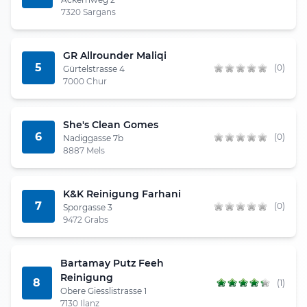
7320 Sargans
GR Allrounder Maliqi
5
(0)
Gürtelstrasse 4
7000 Chur
She's Clean Gomes
6
(0)
Nadiggasse 7b
8887 Mels
K&K Reinigung Farhani
7
(0)
Sporgasse 3
9472 Grabs
Bartamay Putz Feeh
Reinigung
8
(1)
Obere Giesslistrasse 1
7130 Ilanz