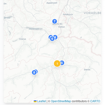
7
2
4
6
5
1
9
8
Leaflet
|
©
OpenStreetMap
contributors ©
CARTO