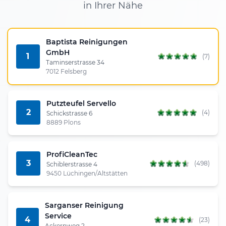
in Ihrer Nähe
Baptista Reinigungen
GmbH
1
(7)
Taminserstrasse 34
7012 Felsberg
Putzteufel Servello
2
(4)
Schickstrasse 6
8889 Plons
ProfiCleanTec
3
(498)
Schiblerstrasse 4
9450 Lüchingen/Altstätten
Sarganser Reinigung
Service
4
(23)
Ackernweg 2