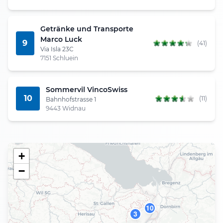
Getränke und Transporte
Marco Luck
9
(41)
Via Isla 23C
7151 Schluein
Sommervil VincoSwiss
10
(11)
Bahnhofstrasse 1
9443 Widnau
+
−
10
3