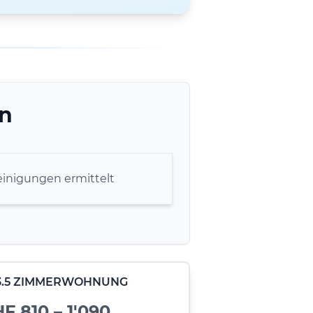
en
inigungen ermittelt
- 3.5 ZIMMERWOHNUNG
F 810 – 1'090