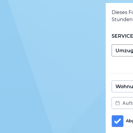
Dieses F
Stunden 
SERVIC
Ab