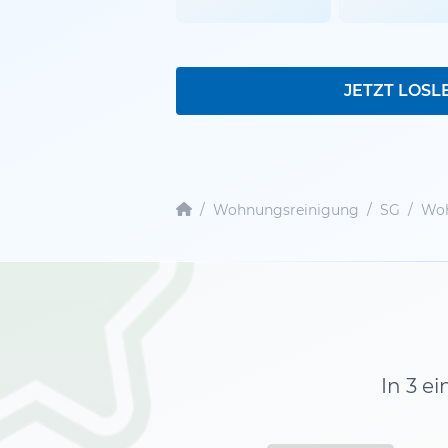
JETZT LOSL
/
Wohnungsreinigung
/
SG
/
Woh
In 3 e