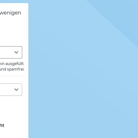
h wenigen
min ausgefüllt.
 und spamfrei.
ht