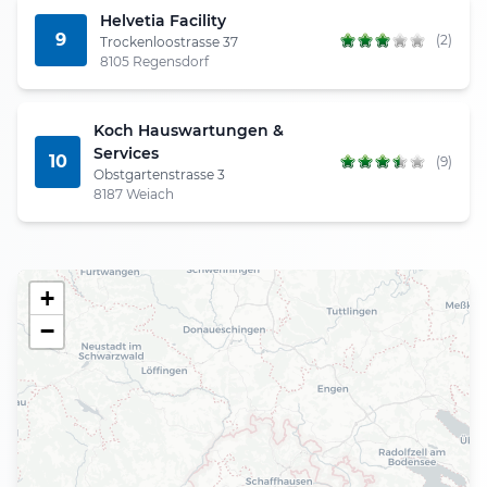
Helvetia Facility
9
(2)
Trockenloostrasse 37
8105 Regensdorf
Koch Hauswartungen &
Services
10
(9)
Obstgartenstrasse 3
8187 Weiach
+
−