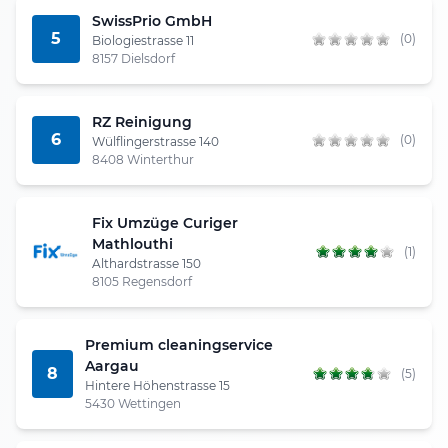
SwissPrio GmbH
5
(0)
Biologiestrasse 11
8157 Dielsdorf
RZ Reinigung
6
(0)
Wülflingerstrasse 140
8408 Winterthur
Fix Umzüge Curiger
Mathlouthi
(1)
Althardstrasse 150
8105 Regensdorf
Premium cleaningservice
Aargau
8
(5)
Hintere Höhenstrasse 15
5430 Wettingen