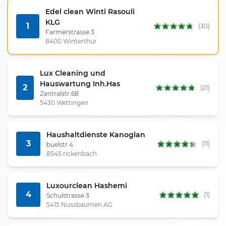
Edel clean Winti Rasouli
KLG
1
(30)
Farmerstrasse 3
8400 Winterthur
Lux Cleaning und
Hauswartung Inh.Has
2
(21)
Zentralstr.68
5430 Wettingen
Haushaltdienste Kanoglan
3
(11)
buelstr 4
8545 rickenbach
Luxourclean Hashemi
4
(1)
Schulstrasse 3
5415 Nussbaumen AG