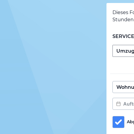
Dieses F
Stunden 
SERVIC
Ab