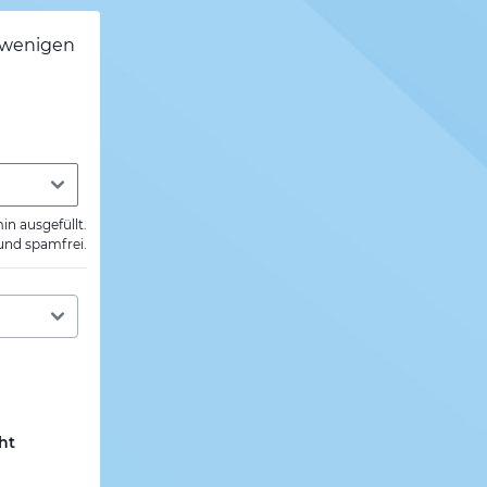
h wenigen
min ausgefüllt.
 und spamfrei.
ht