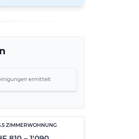
en
inigungen ermittelt
- 3.5 ZIMMERWOHNUNG
F 810 – 1'090