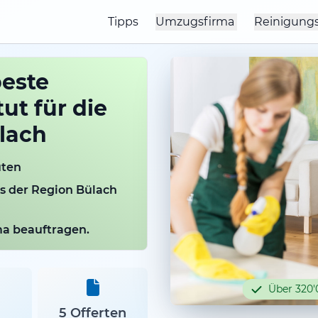
Tipps
Umzugsfirma
Reinigung
beste
ut für die
lach
uten
us der Region Bülach
rma beauftragen.
Über 320'
5 Offerten