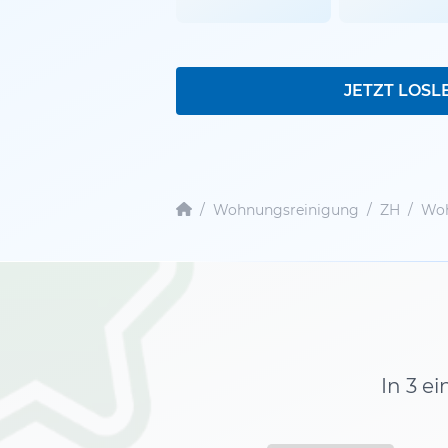
JETZT LOSL
/
Wohnungsreinigung
/
ZH
/
Woh
In 3 e