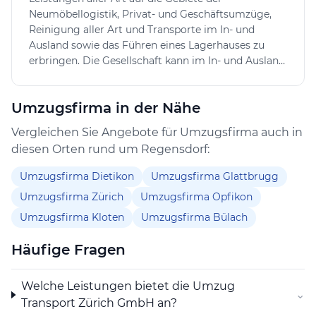
Aktivitäten im In- und Ausland auch
Neumöbellogistik, Privat- und Geschäftsumzüge,
grenzüberschreitende Umzüge und Transporte
Reinigung aller Art und Transporte im In- und
realisieren.
Ausland sowie das Führen eines Lagerhauses zu
erbringen. Die Gesellschaft kann im In- und Ausland
Die Umzug Transport Zürich GmbH legt Wert auf eine
Zweigniederlassungen errichten, sich an anderen
transparente Kommunikation und bietet Interessierten
Unternehmungen beteiligen oder solche
eine individuelle Offertstellung, um auf spezifische
Umzugsfirma in der Nähe
übernehmen sowie alles vorkehren, was ihrem
Wünsche und Anforderungen flexibel reagieren zu
Zwecke dient. Sie kann im In- und Ausland
Vergleichen Sie Angebote für Umzugsfirma auch in
können. So unterstützt die Firma ihre Kundschaft
Liegenschaften erwerben, verwalten und
diesen Orten rund um Regensdorf:
umfassend im gesamten Umzugs- und
veräussern.
Transportprozess.
Umzugsfirma Dietikon
Umzugsfirma Glattbrugg
Umzugsfirma Zürich
Umzugsfirma Opfikon
Umzugsfirma Kloten
Umzugsfirma Bülach
Häufige Fragen
Welche Leistungen bietet die Umzug
⌄
Transport Zürich GmbH an?