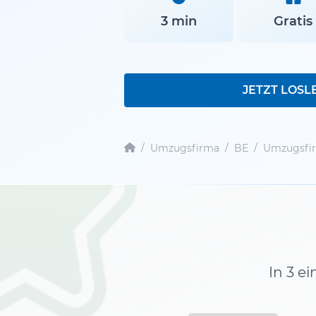
3 min
Gratis
JETZT LOSL
/
Umzugsfirma
/
BE
/
Umzugsfi
In 3 e