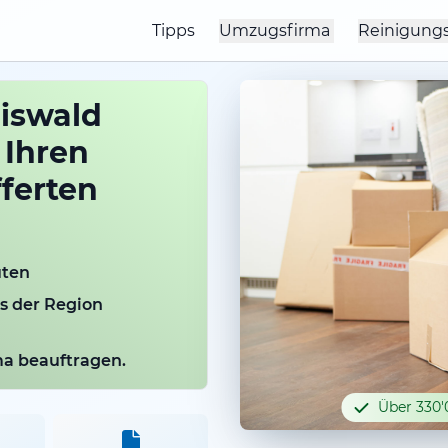
Tipps
Umzugsfirma
Reinigung
iswald
 Ihren
ferten
uten
us der Region
rma beauftragen.
Über 330'