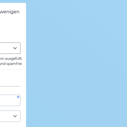
h wenigen
min ausgefüllt.
 und spamfrei.