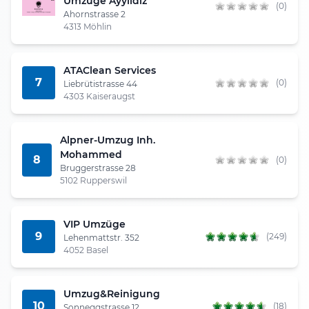
Umzüge Ayyildiz
(0)
Ahornstrasse 2
4313 Möhlin
ATAClean Services
7
(0)
Liebrütistrasse 44
4303 Kaiseraugst
Alpner-Umzug Inh.
Mohammed
8
(0)
Bruggerstrasse 28
5102 Rupperswil
VIP Umzüge
9
(249)
Lehenmattstr. 352
4052 Basel
Umzug&Reinigung
10
(18)
Sonneggstrasse 12