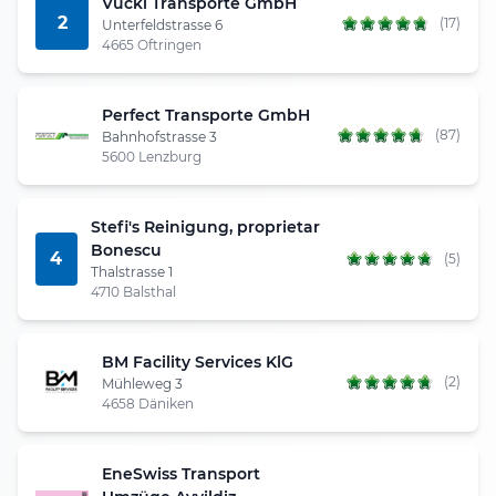
Vucki Transporte GmbH
2
(17)
Unterfeldstrasse 6
4665 Oftringen
Perfect Transporte GmbH
(87)
Bahnhofstrasse 3
5600 Lenzburg
Stefi's Reinigung, proprietar
Bonescu
4
(5)
Thalstrasse 1
4710 Balsthal
BM Facility Services KlG
(2)
Mühleweg 3
4658 Däniken
EneSwiss Transport