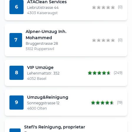
ATAClean Services
6
(0)
Liebrütistrasse 44
4303 Kaiseraugst
Alpner-Umzug Inh.
Mohammed
7
(0)
Bruggerstrasse 28
5102 Rupperswil
VIP Umzüge
8
(249)
Lehenmattstr. 352
4052 Basel
Umzug&Reinigung
9
(19)
Sonneggstrasse 12
4600 Olten
Stefi's Reinigung, proprietar