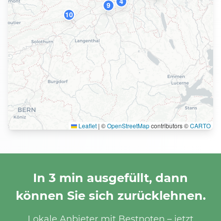
4
9
10
Leaflet
|
©
OpenStreetMap
contributors ©
CARTO
In 3 min ausgefüllt, dann
können Sie sich zurücklehnen.
Lokale Anbieter mit Bestnoten – jetzt