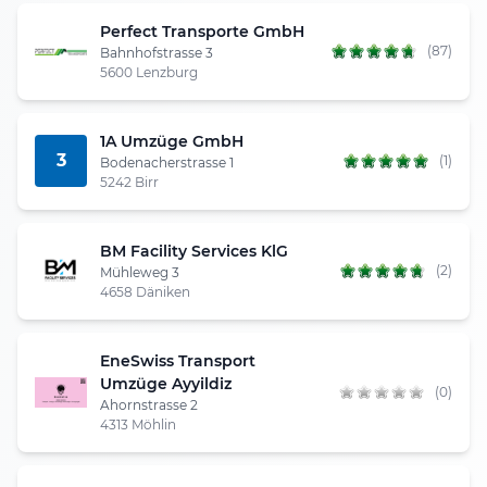
Perfect Transporte GmbH
(87)
Bahnhofstrasse 3
5600 Lenzburg
1A Umzüge GmbH
3
(1)
Bodenacherstrasse 1
5242 Birr
BM Facility Services KlG
(2)
Mühleweg 3
4658 Däniken
EneSwiss Transport
Umzüge Ayyildiz
(0)
Ahornstrasse 2
4313 Möhlin