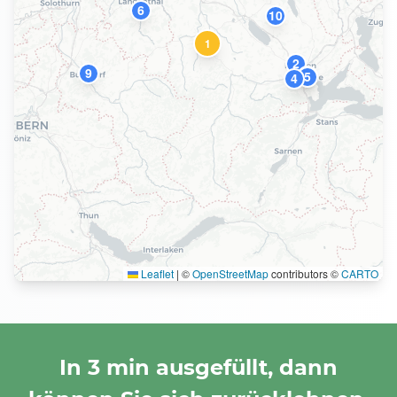
6
10
1
2
9
8
5
4
Leaflet
|
©
OpenStreetMap
contributors ©
CARTO
In 3 min ausgefüllt, dann