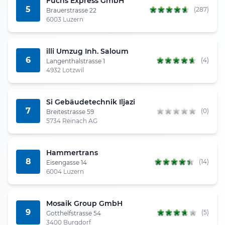
Fuchs Express GmbH
5
(287)
Brauerstrasse 22
6003 Luzern
illi Umzug Inh. Saloum
6
(4)
Langenthalstrasse 1
4932 Lotzwil
Si Gebäudetechnik Iljazi
7
(0)
Breitestrasse 59
5734 Reinach AG
Hammertrans
8
(14)
Eisengasse 14
6004 Luzern
Mosaik Group GmbH
9
(5)
Gotthelfstrasse 54
3400 Burgdorf