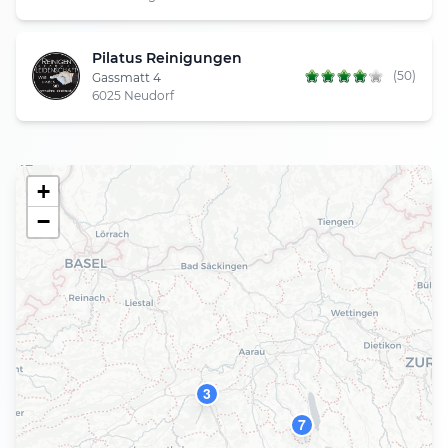
Pilatus Reinigungen
(50)
Gassmatt 4
6025 Neudorf
+
−
3
7