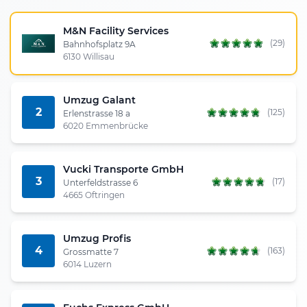
M&N Facility Services
(29)
Bahnhofsplatz 9A
6130 Willisau
Umzug Galant
2
(125)
Erlenstrasse 18 a
6020 Emmenbrücke
Vucki Transporte GmbH
3
(17)
Unterfeldstrasse 6
4665 Oftringen
Umzug Profis
4
(163)
Grossmatte 7
6014 Luzern