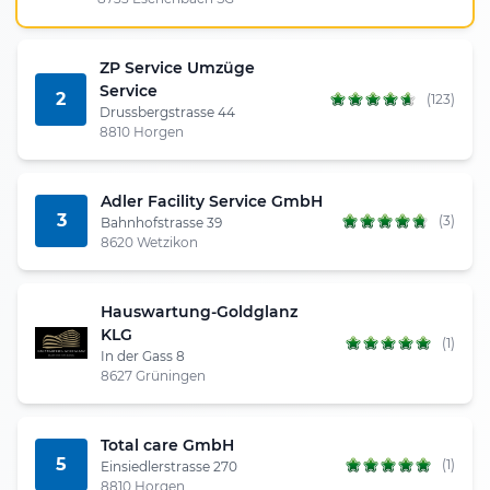
ZP Service Umzüge
Service
2
(123)
Drussbergstrasse 44
8810 Horgen
Adler Facility Service GmbH
3
(3)
Bahnhofstrasse 39
8620 Wetzikon
Hauswartung-Goldglanz
KLG
(1)
In der Gass 8
8627 Grüningen
Total care GmbH
5
(1)
Einsiedlerstrasse 270
8810 Horgen