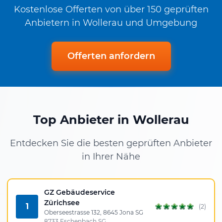
Kostenlose Offerten von über 150 geprüften
Anbietern in Wollerau und Umgebung
Offerten anfordern
Top Anbieter in Wollerau
Entdecken Sie die besten geprüften Anbieter
in Ihrer Nähe
GZ Gebäudeservice
Zürichsee
1
(2)
Oberseestrasse 132, 8645 Jona SG
8733 Eschenbach SG