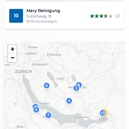
Mary Reinigung
10
(2)
Gütschweg, 19
8733 Eschenbach
+
−
8
6
3
4
2
5
10
1
7