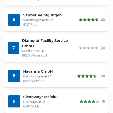
Sauber Reinigungen
6
(2)
Wassbergstrasse 27
8127 Forch
Diamond Facility Service
GmbH
7
(0)
Muslistrasse 10
8820 Wädenswil
Havanna GmbH
8
(36)
Bahnhofstrasse 241
8623 Wetzikon
Cleanways Maloku
9
(1)
Parkstrasse 25
6410 Goldau