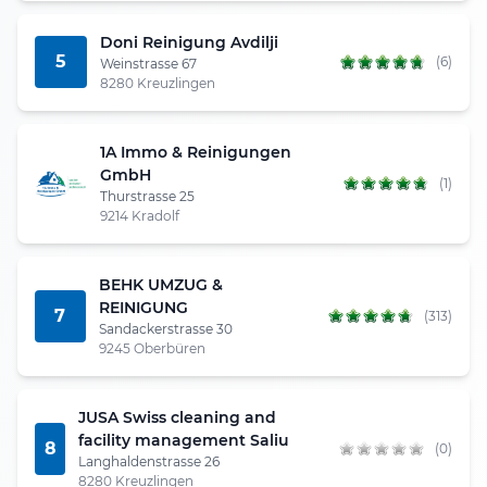
Doni Reinigung Avdilji
5
(6)
Weinstrasse 67
8280 Kreuzlingen
1A Immo & Reinigungen
GmbH
(1)
Thurstrasse 25
9214 Kradolf
BEHK UMZUG &
REINIGUNG
7
(313)
Sandackerstrasse 30
9245 Oberbüren
JUSA Swiss cleaning and
facility management Saliu
8
(0)
Langhaldenstrasse 26
8280 Kreuzlingen