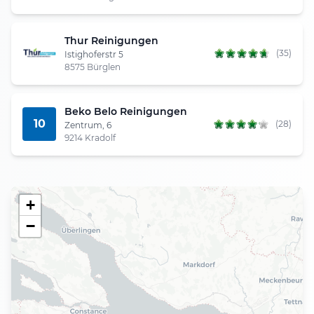
Thur Reinigungen
(35)
Istighoferstr 5
8575 Bürglen
Beko Belo Reinigungen
10
(28)
Zentrum, 6
9214 Kradolf
+
−