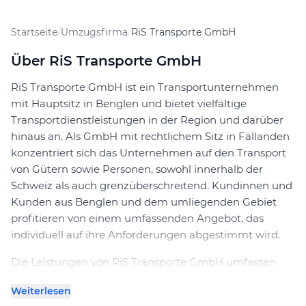
Startseite
/
Umzugsfirma
/
RiS Transporte GmbH
Über RiS Transporte GmbH
RiS Transporte GmbH ist ein Transportunternehmen
mit Hauptsitz in Benglen und bietet vielfältige
Transportdienstleistungen in der Region und darüber
hinaus an. Als GmbH mit rechtlichem Sitz in Fällanden
konzentriert sich das Unternehmen auf den Transport
von Gütern sowie Personen, sowohl innerhalb der
Schweiz als auch grenzüberschreitend. Kundinnen und
Kunden aus Benglen und dem umliegenden Gebiet
profitieren von einem umfassenden Angebot, das
individuell auf ihre Anforderungen abgestimmt wird.
Die Leistungen von RiS Transporte GmbH umfassen
den sicheren und termingerechten Transport
Weiterlesen
verschiedenster Waren, ergänzt durch