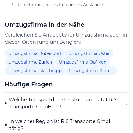
RiS Transporte GmbH kann Zweigniederlassungen in
Unternehmungen des In- und des Auslandes
der Schweiz und im Ausland gründen sowie
beteiligen, gleichartige oder verwandte
Kooperationen eingehen, um das Leistungsspektrum
Unternehmen erwerben oder sich mit solchen
bei Bedarf zu erweitern. Dies unterstützt das
Umzugsfirma in der Nähe
zusammenschliessen sowie alle Geschäfte eingehen
Unternehmen dabei, auf wechselnde
und Verträge abschliessen, die geeignet sind, den
Vergleichen Sie Angebote für Umzugsfirma auch in
Marktanforderungen flexibel zu reagieren und Kunden
Zweck der Gesellschaft zu fördern oder die direkt
diesen Orten rund um Benglen:
in der Region Benglen sowie darüber hinaus
oder indirekt damit im Zusammenhang stehen. Sie
bedarfsgerecht zu betreuen.
kann Grundstücke, Immaterialgüterrechte und
Umzugsfirma Dübendorf
Umzugsfirma Uster
Lizenzen aller Art erwerben, verwalten, belasten und
Umzugsfirma Zürich
Umzugsfirma Opfikon
veräussern.
Umzugsfirma Glattbrugg
Umzugsfirma Kloten
Häufige Fragen
Welche Transportdienstleistungen bietet RiS
⌄
Transporte GmbH an?
In welcher Region ist RiS Transporte GmbH
⌄
tätig?