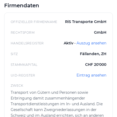
Dienstleistungen, die mit dem Transport
Firmendaten
zusammenhängen. Dabei steht eine flexible und
bedarfsgerechte Umsetzung der Aufgaben im
Vordergrund. Auch Personenbeförderung gehört zum
RiS Transporte GmbH
OFFIZIELLER FIRMENNAME
Spektrum, wodurch sich das Unternehmen als
GmbH
RECHTSFORM
vielseitiger Dienstleister in der Region um Benglen
positioniert.
Aktiv ·
Auszug ansehen
HANDELSREGISTER
Kontakt und Ablauf
Fällanden, ZH
SITZ
Kundinnen und Kunden können sich direkt an RiS
Transporte GmbH wenden, um eine Offerte für den
CHF 20'000
STAMMKAPITAL
gewünschten Transport zu erhalten. Die Abwicklung
Eintrag ansehen
erfolgt in der Regel unkompliziert und transparent,
UID-REGISTER
wobei individuelle Wünsche und Rahmenbedingungen
ZWECK
frühzeitig besprochen werden. Auf diese Weise wird
Transport von Gütern und Personen sowie
sichergestellt, dass alle Anforderungen berücksichtigt
Erbringung damit zusammenhängender
und die Transportdienstleistungen effizient ausgeführt
Transportdienstleistungen im In- und Ausland. Die
werden.
Gesellschaft kann Zweigniederlassungen in der
Schweiz und im Ausland errichten, sich an anderen