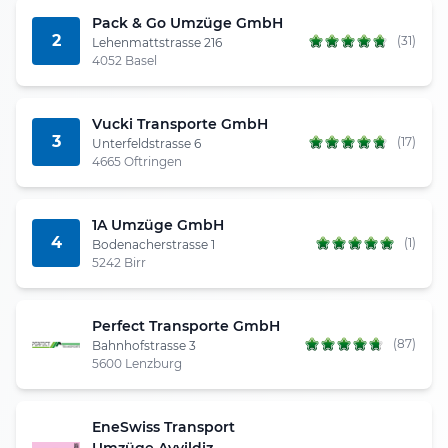
Pack & Go Umzüge GmbH
2
(31)
Lehenmattstrasse 216
4052 Basel
Vucki Transporte GmbH
3
(17)
Unterfeldstrasse 6
4665 Oftringen
1A Umzüge GmbH
4
(1)
Bodenacherstrasse 1
5242 Birr
Perfect Transporte GmbH
(87)
Bahnhofstrasse 3
5600 Lenzburg
EneSwiss Transport
Umzüge Ayyildiz