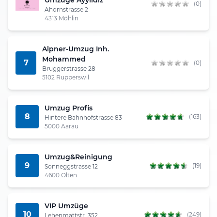
(0)
Ahornstrasse 2
4313 Möhlin
Alpner-Umzug Inh.
Mohammed
7
(0)
Bruggerstrasse 28
5102 Rupperswil
Umzug Profis
8
(163)
Hintere Bahnhofstrasse 83
5000 Aarau
Umzug&Reinigung
9
(19)
Sonneggstrasse 12
4600 Olten
VIP Umzüge
10
(249)
Lehenmattstr. 352