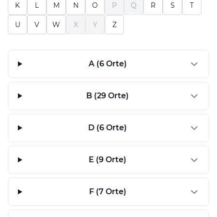
K
L
M
N
O
P
Q
R
S
T
U
V
W
X
Y
Z
A (6 Orte)
B (29 Orte)
D (6 Orte)
E (9 Orte)
F (7 Orte)