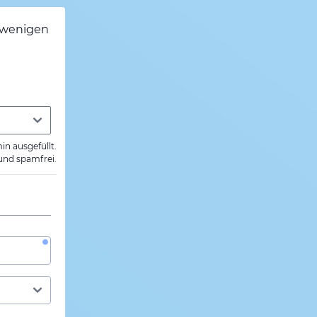
h wenigen
min ausgefüllt.
 und spamfrei.