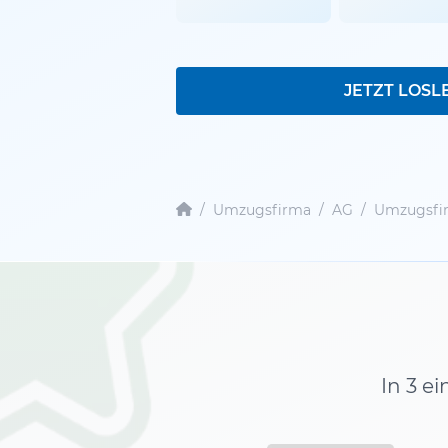
JETZT LOSL
/
Umzugsfirma
/
AG
/
Umzugsfir
In 3 e