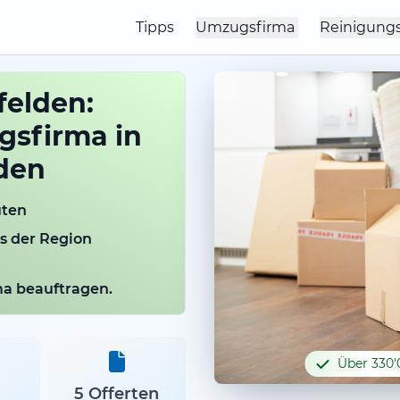
Tipps
Umzugsfirma
Reinigung
felden:
sfirma in
den
uten
us der Region
rma beauftragen.
Über 330'
5 Offerten