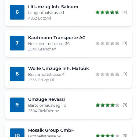
illi Umzug Inh. Saloum
6
(4)
Langenthalstrasse 1
4932 Lotzwil
Kaufmann Transporte AG
7
(0)
Neckarsulmstrasse, 36
2540 Grenchen
Wölfe Umzüge Inh. Matouk
8
(0)
Brachmattstrasse 4
2555 Brügg BE
Umzüge Revassi
9
(9)
Bartolomäusweg 11b
2504 Biel/Bienne
Mosaik Group GmbH
10
(5)
Gotthelfstrasse 54