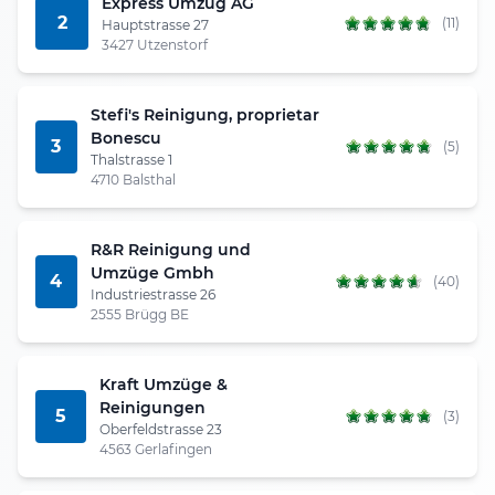
Express Umzug AG
2
(11)
Hauptstrasse 27
3427 Utzenstorf
Stefi's Reinigung, proprietar
Bonescu
3
(5)
Thalstrasse 1
4710 Balsthal
R&R Reinigung und
Umzüge Gmbh
4
(40)
Industriestrasse 26
2555 Brügg BE
Kraft Umzüge &
Reinigungen
5
(3)
Oberfeldstrasse 23
4563 Gerlafingen