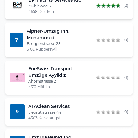
(2)
Mühleweg 3
4658 Däniken
Alpner-Umzug Inh.
Mohammed
7
(0)
Bruggerstrasse 28
5102 Rupperswil
EneSwiss Transport
Umzüge Ayyildiz
(0)
Ahornstrasse 2
4313 Möhlin
ATAClean Services
9
(0)
Liebrütistrasse 44
4303 Kaiseraugst
Umzug&Reinigung