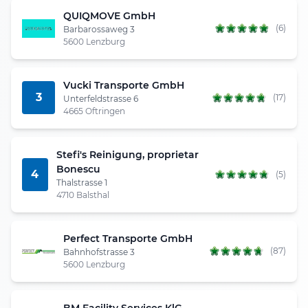
QUIQMOVE GmbH
(6)
Barbarossaweg 3
5600 Lenzburg
Vucki Transporte GmbH
3
(17)
Unterfeldstrasse 6
4665 Oftringen
Stefi's Reinigung, proprietar
Bonescu
4
(5)
Thalstrasse 1
4710 Balsthal
Perfect Transporte GmbH
(87)
Bahnhofstrasse 3
5600 Lenzburg
BM Facility Services KlG