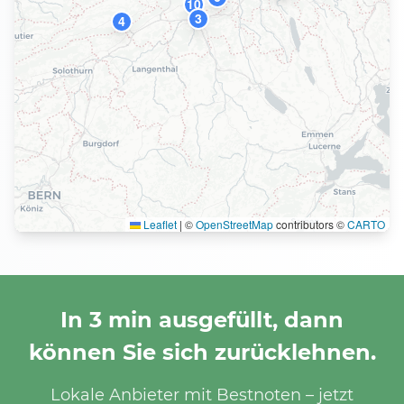
10
3
4
Leaflet
|
©
OpenStreetMap
contributors ©
CARTO
In 3 min ausgefüllt, dann
können Sie sich zurücklehnen.
Lokale Anbieter mit Bestnoten – jetzt