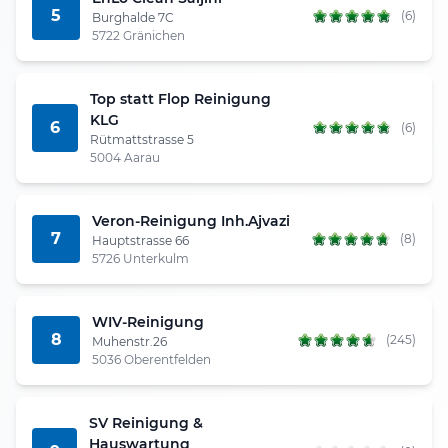
5
(6)
Burghalde 7C
5722 Gränichen
Top statt Flop Reinigung
KLG
6
(6)
Rütmattstrasse 5
5004 Aarau
Veron-Reinigung Inh.Ajvazi
7
(8)
Hauptstrasse 66
5726 Unterkulm
WIV-Reinigung
8
(245)
Muhenstr.26
5036 Oberentfelden
SV Reinigung &
Hauswartung