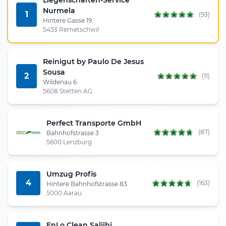
Nurmela
1
(93)
Hintere Gasse 19
5453 Remetschwil
Reinigut by Paulo De Jesus
Sousa
2
(11)
Wildenau 6
5608 Stetten AG
Perfect Transporte GmbH
(87)
Bahnhofstrasse 3
5600 Lenzburg
Umzug Profis
4
(163)
Hintere Bahnhofstrasse 83
5000 Aarau
EnLo Clean Saljihi