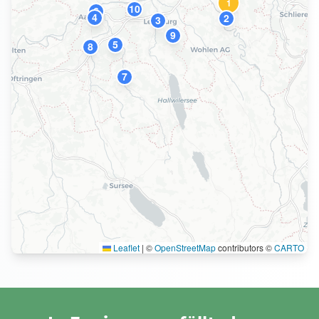
1
10
6
4
2
3
9
5
8
7
Leaflet
|
©
OpenStreetMap
contributors ©
CARTO