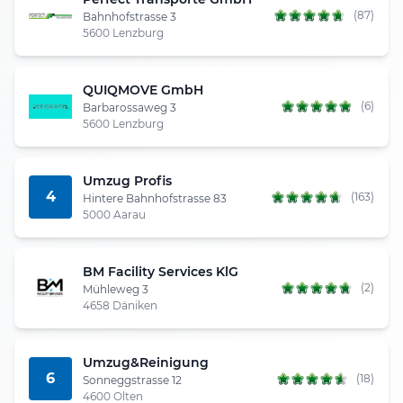
(87)
Bahnhofstrasse 3
5600 Lenzburg
QUIQMOVE GmbH
(6)
Barbarossaweg 3
5600 Lenzburg
Umzug Profis
4
(163)
Hintere Bahnhofstrasse 83
5000 Aarau
BM Facility Services KlG
(2)
Mühleweg 3
4658 Däniken
Umzug&Reinigung
6
(18)
Sonneggstrasse 12
4600 Olten