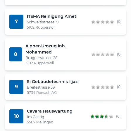
ITEMA Reinigung Ameti
7
(0)
Schweizistrasse 19
5102 Rupperswil
Alpner-Umzug Inh.
Mohammed
8
(0)
Bruggerstrasse 28
5102 Rupperswil
Si Gebäudetechnik Iljazi
9
(0)
Breitestrasse 59
5734 Reinach AG
Cavara Hauswartung
10
(61)
Im Geerig
5507 Mellingen