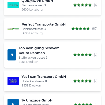
QUIQMOVE GmbH
(6)
Barbarossaweg 3
5600 Lenzburg
Perfect Transporte GmbH
(87)
Bahnhofstrasse 3
5600 Lenzburg
Top Reinigung Schweiz
Kousa Rahman
4
(2)
Staffelackerstrasse 5
8953 Dietikon
Yes i can Transport GmbH
(7)
Hofackerstrasse 11
8953 Dietikon
1A Umzüge GmbH
6
(1)
Bodenacherstrasse 1