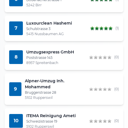
5242 Birr
Luxourclean Hashemi
7
(1)
Schulstrasse 3
5415 Nussbaumen AG
Umzugsexpress GmbH
8
(0)
Poststrasse 145
8957 Spreitenbach
Alpner-Umzug Inh.
Mohammed
9
(0)
Bruggerstrasse 28
5102 Rupperswil
ITEMA Reinigung Ameti
10
(0)
Schweizistrasse 19
5102 Rupperswil