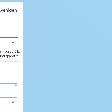
h wenigen
min ausgefüllt.
 und spamfrei.