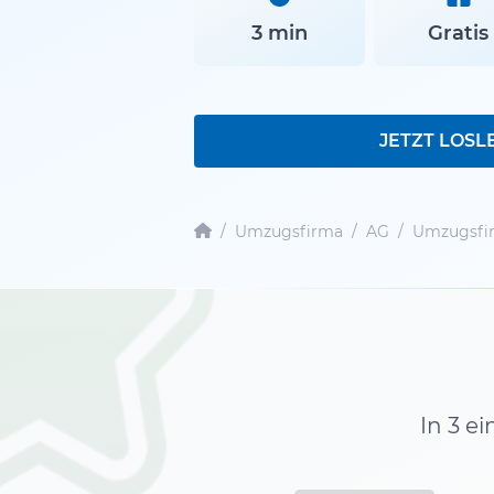
3 min
Gratis
JETZT LOSL
/
Umzugsfirma
/
AG
/
Umzugsfi
In 3 e