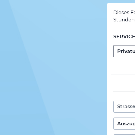
Dieses F
Stunden 
SERVIC